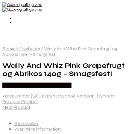
Forside
/
Nyheder
/
Wally And Whiz Pink Grapefrugt og
Abrikos 140g – Smagsfest!
Wally And Whiz Pink Grapefrugt
og Abrikos 140g – Smagsfest!
Bedste Pris Fundet hos Dh Wines
Varenummer (SKU):
a73671620d96
Kategori:
Nyheder
Previous Product
Next Product
Beskrivelse
Yderligere information