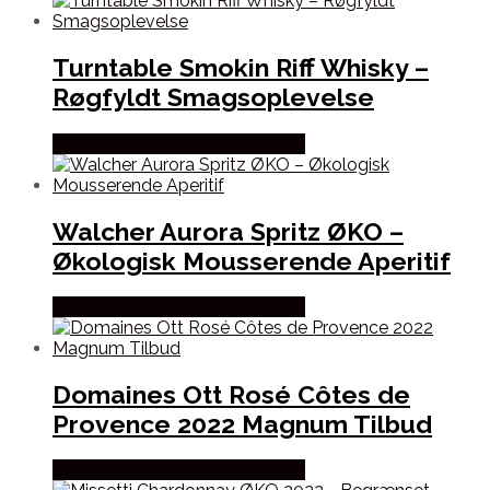
Turntable Smokin Riff Whisky –
Røgfyldt Smagsoplevelse
Bedste Pris Fundet hos Dh Wines
Walcher Aurora Spritz ØKO –
Økologisk Mousserende Aperitif
Bedste Pris Fundet hos Dh Wines
Domaines Ott Rosé Côtes de
Provence 2022 Magnum Tilbud
Bedste Pris Fundet hos Dh Wines