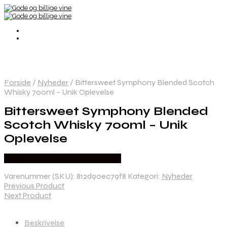
Forside
/
Nyheder
/
Bittersweet Symphony Blended Scotch
Whisky 700ml – Unik Oplevelse
Bittersweet Symphony Blended
Scotch Whisky 700ml – Unik
Oplevelse
Bedste Pris Fundet hos Dh Wines
Varenummer (SKU):
812d90ec79f8
Kategori:
Nyheder
Previous Product
Next Product
Beskrivelse