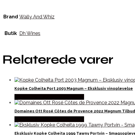
Brand
Wally And Whiz
Butik
Dh Wines
Relaterede varer
Kopke Colheita Port 2003 Magnum – Eksklusiv vinoplevelse
Bedste Pris Fundet hos Dh Wines
Domaines Ott Rosé Côtes de Provence 2022 Magnum Tilbu
Bedste Pris Fundet hos Dh Wines
Eksklusiv Kopke Colheita 1999 Tawny Portvin – Smagsoplev