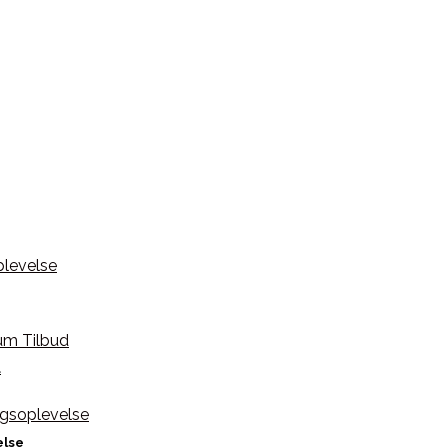
d
else