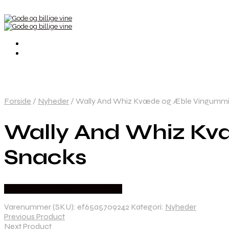
Forside
/
Nyheder
/
Wally And Whiz Kvæde og Æble Vingummi
Wally And Whiz Kv
Snacks
Bedste Pris Fundet hos Dh Wines
Varenummer (SKU):
ef65a5709242
Kategori:
Nyheder
Previous Product
Next Product