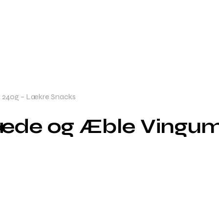
 240g – Lækre Snacks
æde og Æble Vingum