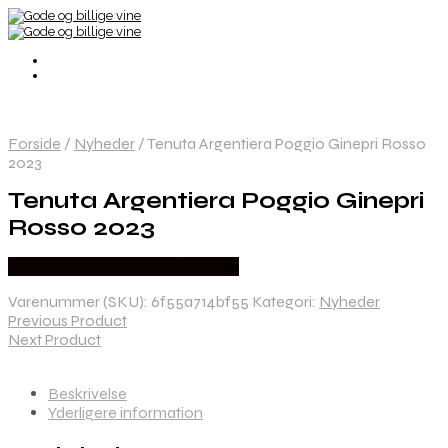
Forside
/
Nyheder
/
Tenuta Argentiera Poggio Ginepri Rosso
2023
Tenuta Argentiera Poggio Ginepri
Rosso 2023
Bedste Pris Fundet hos Dh Wines
Varenummer (SKU):
6f55a714bf55
Kategori:
Nyheder
Previous Product
Next Product
Beskrivelse
Yderligere information