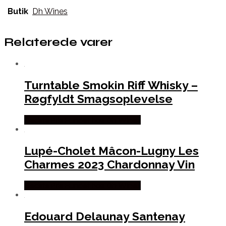
Butik
Dh Wines
Relaterede varer
Turntable Smokin Riff Whisky –
Røgfyldt Smagsoplevelse
Bedste Pris Fundet hos Dh Wines
Lupé-Cholet Mâcon-Lugny Les
Charmes 2023 Chardonnay Vin
Bedste Pris Fundet hos Dh Wines
Edouard Delaunay Santenay