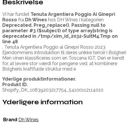
Beskrivelse
Vi har fundet
Tenuta Argentiera Poggio Ai Ginepri
Rosso
fra
Dh Wines
hos DH Wines i kategorien
Deprecated
. Preg_replace(). Passing null to
parameter #3 ($subject) of type array|string is
deprecated in
/tmp/xim_id_2032-SuItM4.Tmp
on
line
48
. Tenuta Argentiera Poggio ai Ginepri Rosso 2023
Ejendommens introduktion til deres unikke terroir i Bolgheri
Men vinen klassificeres som en Toscana IGT. Den er kendt
for, at levere stor værdi for pengene ved, at kombinere
Bolgheris kraftfulde struktur med e
Yderlige produktinformationer.
Produkt ID.
Shopify_DK_10839203217754_54100112114010
Yderligere information
Brand
Dh Wines