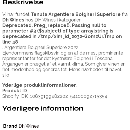
Beskrivelse
Vi har fundet
Tenuta Argentiera Bolgheri Superiore
fra
Dh Wines
hos DH Wines i kategorien
Deprecated
. Preg_replace(). Passing null to
parameter #3 ($subject) of type array|string is
deprecated in
/tmp/xim_id_2032-GomzUr.Tmp
on
line
48
. Argentiera Bolgheri Superiore 2022
Ejendommens flagskibsvin og en af de mest prominente
repræsentanter for det kystnære Bolgheri i Toscana.
Årgangen er præget af et varmt klima. Som giver vinen en
flot modenhed og generøsitet. Mens nærheden til havet
sikr
Yderlige produktinformationer.
Produkt ID.
Shopify_DK_10839199482202_54100092715354
Yderligere information
Brand
Dh Wines