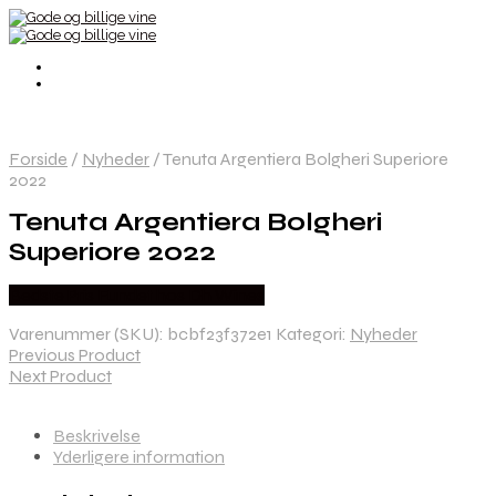
Forside
/
Nyheder
/
Tenuta Argentiera Bolgheri Superiore
2022
Tenuta Argentiera Bolgheri
Superiore 2022
Bedste Pris Fundet hos Dh Wines
Varenummer (SKU):
bcbf23f372e1
Kategori:
Nyheder
Previous Product
Next Product
Beskrivelse
Yderligere information