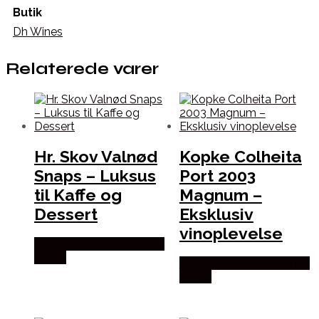
Butik
Dh Wines
Relaterede varer
Hr. Skov Valnød
Kopke Colheita
Snaps – Luksus
Port 2003
til Kaffe og
Magnum –
Dessert
Eksklusiv
vinoplevelse
Bedste Pris Fundet hos Dh
Wines
Bedste Pris Fundet hos Dh
Wines