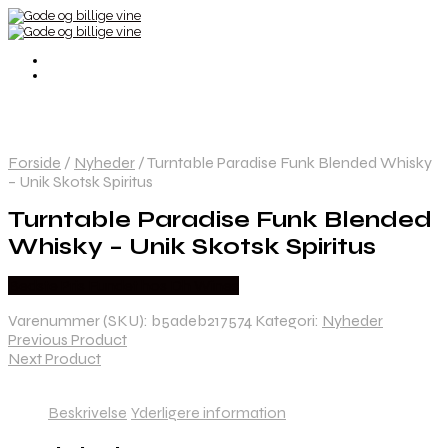
Forside
/
Nyheder
/
Turntable Paradise Funk Blended Whisky
– Unik Skotsk Spiritus
Turntable Paradise Funk Blended
Whisky – Unik Skotsk Spiritus
Bedste Pris Fundet hos Dh Wines
Varenummer (SKU):
b5adeb217574
Kategori:
Nyheder
Previous Product
Next Product
Beskrivelse
Yderligere information