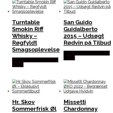
Turntable
San Guido
Smokin Riff
Guidalberto
Whisky –
2015 – Udsøgt
Røgfyldt
Rødvin på Tilbud
Smagsoplevelse
Bedste Pris Fundet hos Dh
Wines
Bedste Pris Fundet hos Dh
Wines
Hr. Skov
Missetti
Sommerfrisk Øl
Chardonnay