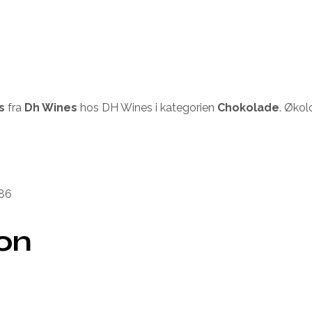
s
fra
Dh Wines
hos DH Wines i kategorien
Chokolade
. Økol
86
ion