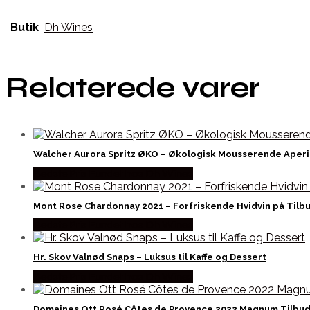
Butik
Dh Wines
Relaterede varer
Walcher Aurora Spritz ØKO – Økologisk Mousserende Aperi
Bedste Pris Fundet hos Dh Wines
Mont Rose Chardonnay 2021 – Forfriskende Hvidvin på Tilb
Bedste Pris Fundet hos Dh Wines
Hr. Skov Valnød Snaps – Luksus til Kaffe og Dessert
Bedste Pris Fundet hos Dh Wines
Domaines Ott Rosé Côtes de Provence 2022 Magnum Tilbu