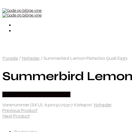
Forside
/
Nyheder
/
Summerbird Lemon Pistachio Quail Eggs
Summerbird Lemon P
Bedste Pris Fundet hos Dh Wines
Varenummer (SKU):
630115c793c7
Kategori:
Nyheder
Previous Product
Next Product
Beskrivelse