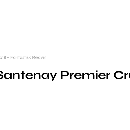
18 – Fantastisk Rødvin!
antenay Premier Cru