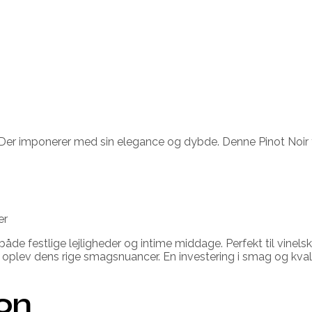
 Der imponerer med sin elegance og dybde. Denne Pinot Noir 
er
 både festlige lejligheder og intime middage. Perfekt til vine
plev dens rige smagsnuancer. En investering i smag og kvali
ion