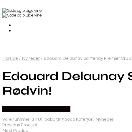
Forside
/
Nyheder
/
Edouard Delaunay Santenay Premier Cru 20
Edouard Delaunay S
Rødvin!
Bedste Pris Fundet hos Dh Wines
Varenummer (SKU):
9aba581569d2
Kategori:
Nyheder
Previous Product
Next Product