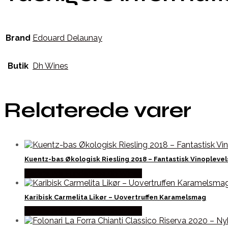
Brand
Edouard Delaunay
Butik
Dh Wines
Relaterede varer
Kuentz-bas Økologisk Riesling 2018 – Fantastisk Vinoplevel
Bedste Pris Fundet hos Dh Wines
Karibisk Carmelita Likør – Uovertruffen Karamelsmag
Bedste Pris Fundet hos Dh Wines