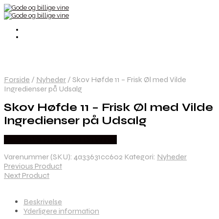
Forside
/
Nyheder
/
Skov Høfde 11 – Frisk Øl med Vilde
Ingredienser på Udsalg
Skov Høfde 11 – Frisk Øl med Vilde
Ingredienser på Udsalg
Bedste Pris Fundet hos Dh Wines
Varenummer (SKU):
4a33631cc602
Kategori:
Nyheder
Previous Product
Next Product
Beskrivelse
Yderligere information