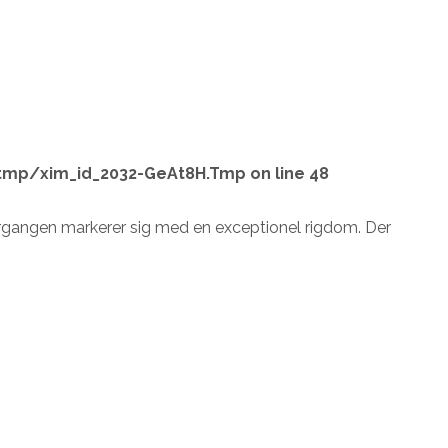
tmp/xim_id_2032-GeAt8H.Tmp
on line
48
årgangen markerer sig med en exceptionel rigdom. Der