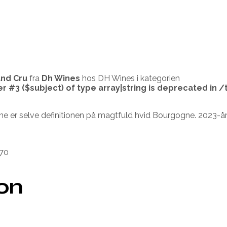
and Cru
fra
Dh Wines
hos DH Wines i kategorien
er #3 ($subject) of type array|string is deprecated in
/
ne er selve definitionen på magtfuld hvid Bourgogne. 2023-
70
ion