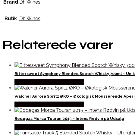
Brand
Dh Wines
Butik
Dh Wines
Relaterede varer
Bittersweet Symphony Blended Scotch Whisky 700ml – Unik
Bedste Pris Fundet hos Dh Wines
Walcher Aurora Spritz ØKO – Økologisk Mousserende Aperi
Bedste Pris Fundet hos Dh Wines
Bodegas Morca Touran 2015 – Intens Rødvin på Udsalg
Bedste Pris Fundet hos Dh Wines