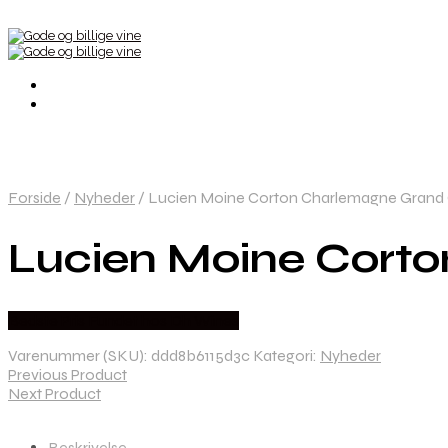
Forside
/
Nyheder
/
Lucien Moine Corton Charlemagne Grand 
Lucien Moine Cort
Bedste Pris Fundet hos Dh Wines
Varenummer (SKU):
ddd8b6115d3c
Kategori:
Nyheder
Previous Product
Next Product
Beskrivelse