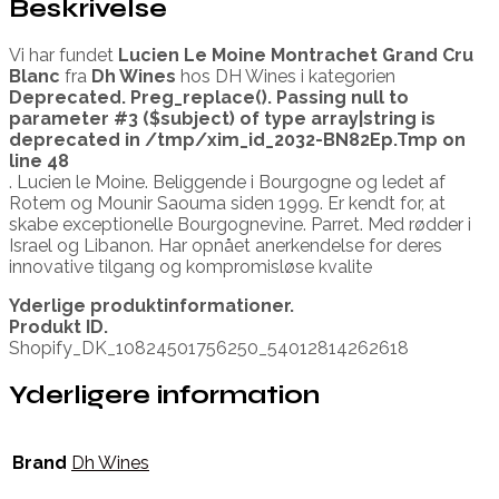
Beskrivelse
Vi har fundet
Lucien Le Moine Montrachet Grand Cru
Blanc
fra
Dh Wines
hos DH Wines i kategorien
Deprecated
. Preg_replace(). Passing null to
parameter #3 ($subject) of type array|string is
deprecated in
/tmp/xim_id_2032-BN82Ep.Tmp
on
line
48
. Lucien le Moine. Beliggende i Bourgogne og ledet af
Rotem og Mounir Saouma siden 1999. Er kendt for, at
skabe exceptionelle Bourgognevine. Parret. Med rødder i
Israel og Libanon. Har opnået anerkendelse for deres
innovative tilgang og kompromisløse kvalite
Yderlige produktinformationer.
Produkt ID.
Shopify_DK_10824501756250_54012814262618
Yderligere information
Brand
Dh Wines