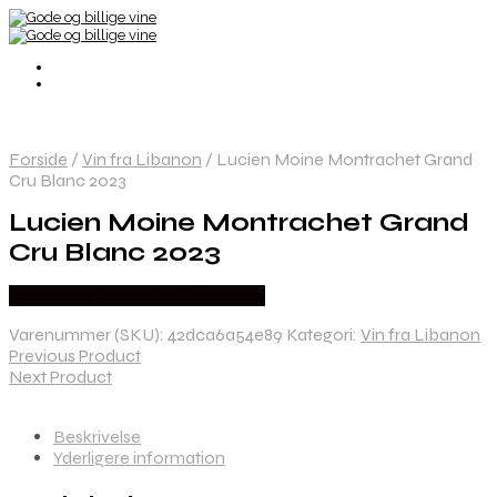
Forside
/
Vin fra Libanon
/
Lucien Moine Montrachet Grand
Cru Blanc 2023
Lucien Moine Montrachet Grand
Cru Blanc 2023
Bedste Pris Fundet hos Dh Wines
Varenummer (SKU):
42dca6a54e89
Kategori:
Vin fra Libanon
Previous Product
Next Product
Beskrivelse
Yderligere information