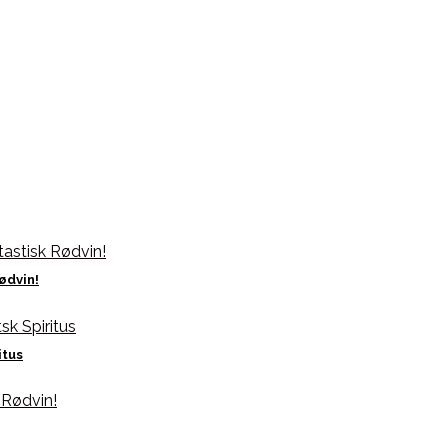
ødvin!
itus