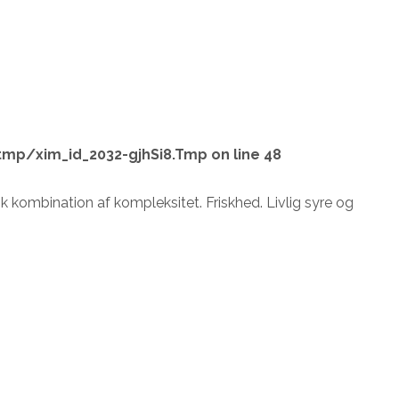
tmp/xim_id_2032-gjhSi8.Tmp
on line
48
k kombination af kompleksitet. Friskhed. Livlig syre og