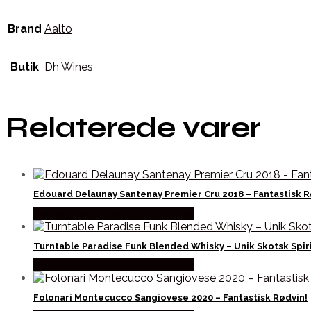
Brand
Aalto
Butik
Dh Wines
Relaterede varer
Edouard Delaunay Santenay Premier Cru 2018 – Fantastisk R
Bedste Pris Fundet hos Dh Wines
Turntable Paradise Funk Blended Whisky – Unik Skotsk Spir
Bedste Pris Fundet hos Dh Wines
Folonari Montecucco Sangiovese 2020 – Fantastisk Rødvin!