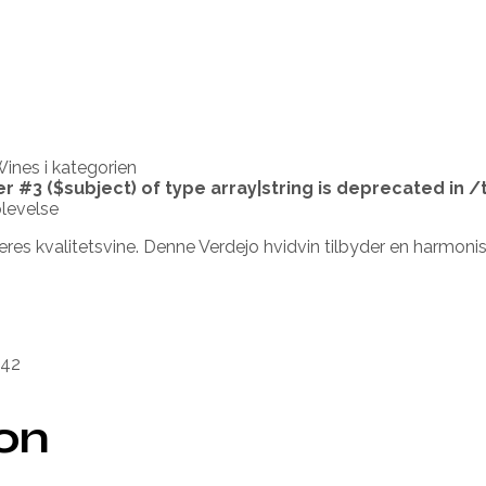
nes i kategorien
er #3 ($subject) of type array|string is deprecated in
/
plevelse
res kvalitetsvine. Denne Verdejo hvidvin tilbyder en harmonis
042
ion