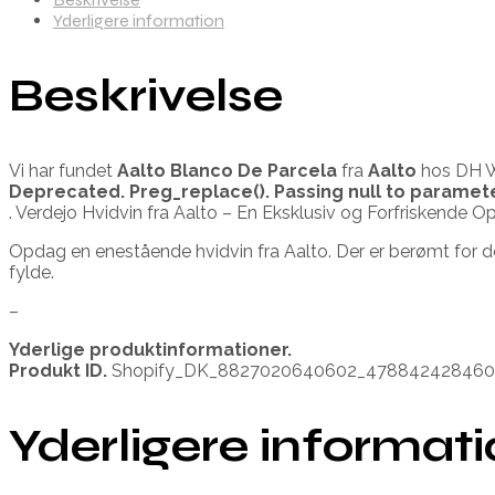
Yderligere information
Beskrivelse
Vi har fundet
Aalto Blanco De Parcela
fra
Aalto
hos DH Wi
Deprecated
. Preg_replace(). Passing null to paramet
. Verdejo Hvidvin fra Aalto – En Eksklusiv og Forfriskende O
Opdag en enestående hvidvin fra Aalto. Der er berømt for de
fylde.
–
Yderlige produktinformationer.
Produkt ID.
Shopify_DK_8827020640602_47884242846
Yderligere informat