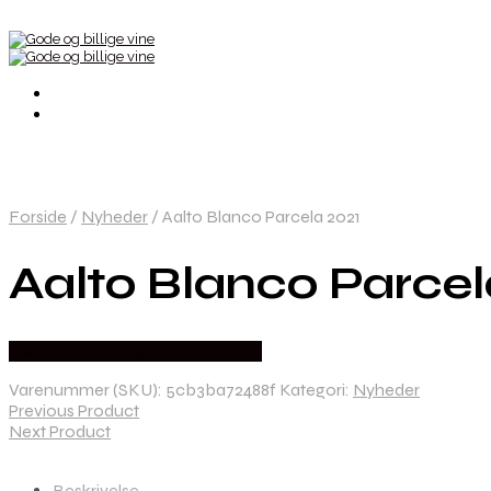
Forside
/
Nyheder
/
Aalto Blanco Parcela 2021
Aalto Blanco Parcel
Bedste Pris Fundet hos Dh Wines
Varenummer (SKU):
5cb3ba72488f
Kategori:
Nyheder
Previous Product
Next Product
Beskrivelse