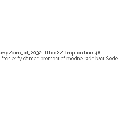
tmp/xim_id_2032-TUcdXZ.Tmp
on line
48
 Duften er fyldt med aromaer af modne røde bær. Søde