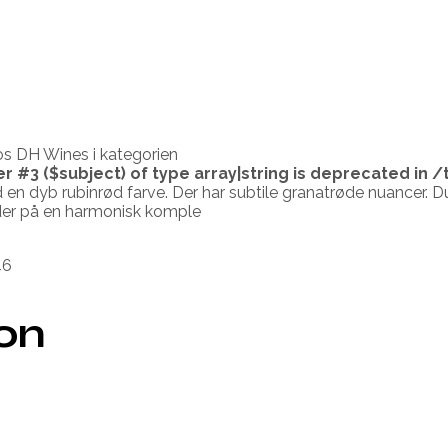
s DH Wines i kategorien
er #3 ($subject) of type array|string is deprecated in
/
 en dyb rubinrød farve. Der har subtile granatrøde nuancer.
byder på en harmonisk komple
46
ion