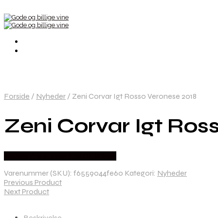
Forside
/
Nyheder
/
Zeni Corvar Igt Rosso Veronese 2018
Zeni Corvar Igt Ros
Bedste Pris Fundet hos Dh Wines
Varenummer (SKU):
f6559044fe60
Kategori:
Nyheder
Previous Product
Next Product
Beskrivelse