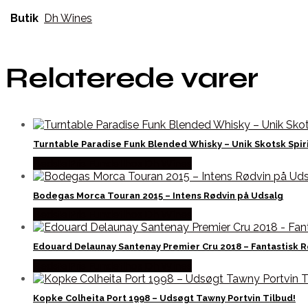
Butik
Dh Wines
Relaterede varer
Turntable Paradise Funk Blended Whisky – Unik Skotsk Spir
Bedste Pris Fundet hos Dh Wines
Bodegas Morca Touran 2015 – Intens Rødvin på Udsalg
Bedste Pris Fundet hos Dh Wines
Edouard Delaunay Santenay Premier Cru 2018 – Fantastisk R
Bedste Pris Fundet hos Dh Wines
Kopke Colheita Port 1998 – Udsøgt Tawny Portvin Tilbud!