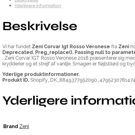
Yderligere information
Beskrivelse
Vi har fundet
Zeni Corvar Igt Rosso Veronese
fra
Zeni
ho
Deprecated
. Preg_replace(). Passing null to paramet
. Zeni Corvar IGT Rosso Veronese 2018 præsenterer sig med
krydderier og et strejf af vanilje. Smagen er fløjlsblød og 
Yderlige produktinformationer.
Produkt ID.
Shopify_DK_8849377952090_479523078147
Yderligere informat
Brand
Zeni