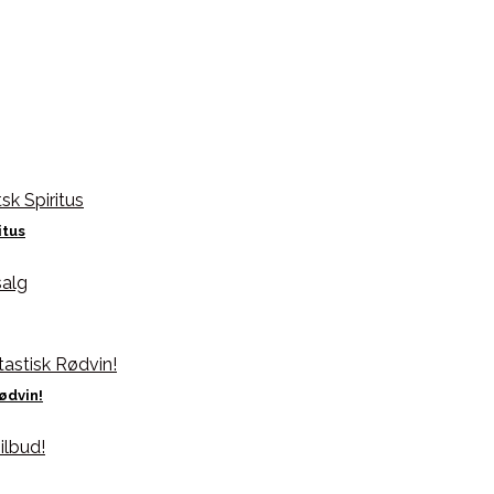
itus
ødvin!