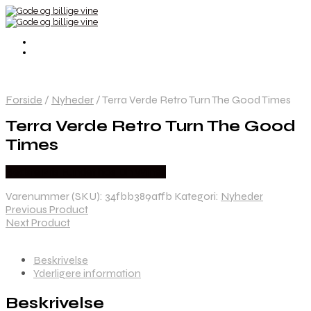
Forside
/
Nyheder
/
Terra Verde Retro Turn The Good Times
Terra Verde Retro Turn The Good
Times
Bedste Pris Fundet hos Dh Wines
Varenummer (SKU):
34fbb389affb
Kategori:
Nyheder
Previous Product
Next Product
Beskrivelse
Yderligere information
Beskrivelse