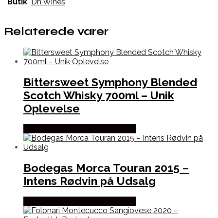
Butik
Dh Wines
Relaterede varer
Bittersweet Symphony Blended
Scotch Whisky 700ml – Unik
Oplevelse
Bedste Pris Fundet hos Dh Wines
Bodegas Morca Touran 2015 –
Intens Rødvin på Udsalg
Bedste Pris Fundet hos Dh Wines