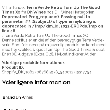
Vi har fundet
Terra Verde Retro Turn Up The Good
Times Xo
fra
Dh Wines
hos DH Wines i kategorien
Deprecated
. Preg_replace(). Passing null to
parameter #3 ($subject) of type array|string is
deprecated in
/tmp/xim_id_2032-EROPda.Tmp
on
line
48
. Terra Verde Retro Turn Up The Good Times XO
Denne spiritus er en del af den bæredygtige Terra Verde-
serie. Som fokuserer på miljøvenlig produktion kombineret
med høj kvalitet. & quot;Turn Up The Good Times & quot;
Er en XO-udgave (Extra Old). Hvilket indikerer At der
Yderlige produktinformationer.
Produkt ID.
Shopify_DK_10823087685978_54001233297754
Yderligere information
Brand
Dh Wines