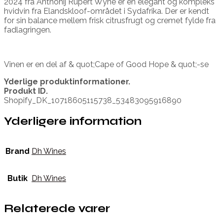
2024 fra Anthonij Rupert Wyne er en elegant og kompleks
hvidvin fra Elandskloof-området i Sydafrika. Der er kendt
for sin balance mellem frisk citrusfrugt og cremet fylde fra
fadlagringen.
Vinen er en del af & quot;Cape of Good Hope & quot;-se
Yderlige produktinformationer.
Produkt ID.
Shopify_DK_10718605115738_53483095916890
Yderligere information
Brand
Dh Wines
Butik
Dh Wines
Relaterede varer