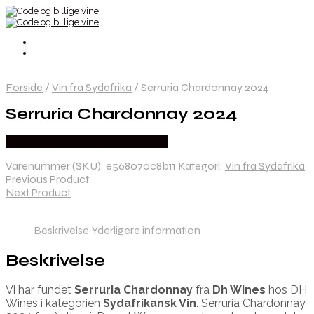
Forside
/
Vin fra Sydafrika
/
Serruria Chardonnay 2024
Serruria Chardonnay 2024
Bedste Pris Fundet hos Dh Wines
Varenummer (SKU):
e568070c8b11
Kategori:
Vin fra Sydafrika
Previous Product
Next Product
Beskrivelse
Yderligere information
Beskrivelse
Vi har fundet
Serruria Chardonnay
fra
Dh Wines
hos DH
Wines i kategorien
Sydafrikansk Vin
. Serruria Chardonnay