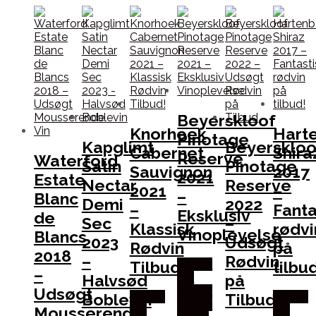
Beyerskloof
Knorhoek
Hart
Pinotage
Kapglimt
Beyerskloo
Cabernet
Shira
Reserve
Waterford
Satin
Pinotage
Sauvignon
2017
2021
Estate
Nectar
Reserve
2021
–
–
Blanc
Demi
2022
–
Fanta
Eksklusiv
de
Sec
–
Klassisk
rødvi
Vinoplevelse
Blancs
2023
Udsøgt
Rødvin
på
2018
–
Rødvin
Tilbud!
tilbu
Bedste
–
Halvsød
på
Pris
Udsøgt
Fundet
Boblevin
Tilbud
Bedste
Bedste
hos Dh
Mousserende
Pris
Pris