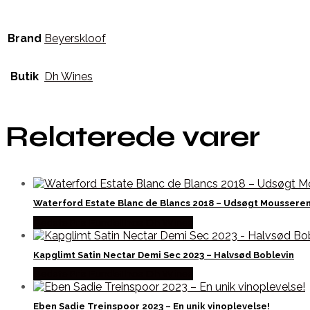
Brand
Beyerskloof
Butik
Dh Wines
Relaterede varer
Waterford Estate Blanc de Blancs 2018 – Udsøgt Moussere
Bedste Pris Fundet hos Dh Wines
Kapglimt Satin Nectar Demi Sec 2023 – Halvsød Boblevin
Bedste Pris Fundet hos Dh Wines
Eben Sadie Treinspoor 2023 – En unik vinoplevelse!