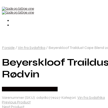
Forside
/
Vin fra Sydafrika
/
Beyerskloof Traildust Cape Blend 2
Beyerskloof Traildu
Rødvin
Bedste Pris Fundet hos Dh Wines
Varenummer (SKU):
0d918077e227
Kategori:
Vin fra Sydafrika
Previous Product
Next Product