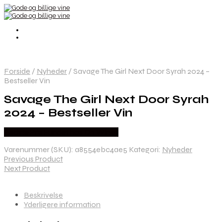
Forside
/
Nyheder
/
Savage The Girl Next Door Syrah 2024 –
Bestseller Vin
Savage The Girl Next Door Syrah
2024 – Bestseller Vin
Bedste Pris Fundet hos Dh Wines
Varenummer (SKU):
a8554ebc4ae5
Kategori:
Nyheder
Previous Product
Next Product
Beskrivelse
Yderligere information