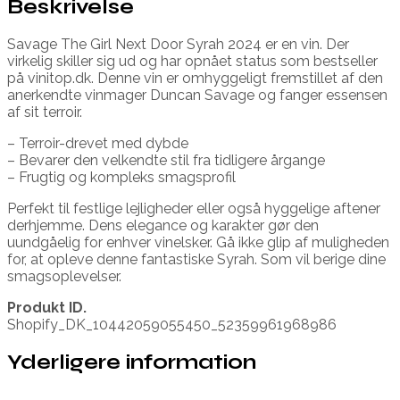
Beskrivelse
Savage The Girl Next Door Syrah 2024 er en vin. Der
virkelig skiller sig ud og har opnået status som bestseller
på vinitop.dk. Denne vin er omhyggeligt fremstillet af den
anerkendte vinmager Duncan Savage og fanger essensen
af sit terroir.
– Terroir-drevet med dybde
– Bevarer den velkendte stil fra tidligere årgange
– Frugtig og kompleks smagsprofil
Perfekt til festlige lejligheder eller også hyggelige aftener
derhjemme. Dens elegance og karakter gør den
uundgåelig for enhver vinelsker. Gå ikke glip af muligheden
for, at opleve denne fantastiske Syrah. Som vil berige dine
smagsoplevelser.
Produkt ID.
Shopify_DK_10442059055450_52359961968986
Yderligere information