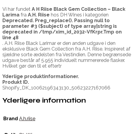
Vi har fundet
A H Riise Black Gem Collection – Black
Larima
fra
A.H. Riise
hos DH Wines i kategorien
Deprecated
. Preg_replace(). Passing null to
parameter #3 ($subject) of type array|string is
deprecated in
/tmp/xim_id_2032-VfKrpr.Tmp
on
line
48
. A.H. Riise Black Larimar er den anden udgave i den
eksklusive Black Gem Collection fra A.H. Riise. Inspireret af
sjældne sorte ædelsten fra Vestindien. Denne begrænsede
udgave består af 5.955 individuelt nummererede flasker.
Hvilket gør den til et eftertr
Yderlige produktinformationer.
Produkt ID.
Shopify_DK_10062196343130_50623227167066
Yderligere information
Brand
A.h.riise