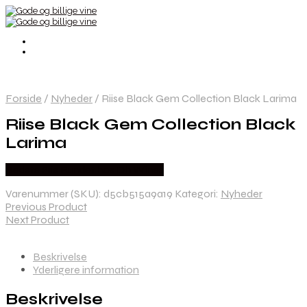
Forside
/
Nyheder
/
Riise Black Gem Collection Black Larima
Riise Black Gem Collection Black
Larima
Bedste Pris Fundet hos Dh Wines
Varenummer (SKU):
d5cb515a9a19
Kategori:
Nyheder
Previous Product
Next Product
Beskrivelse
Yderligere information
Beskrivelse