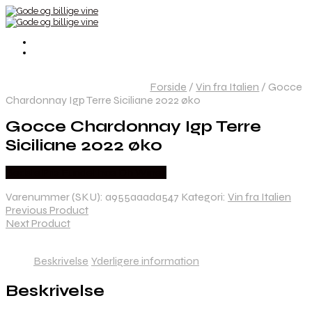
Forside
/
Vin fra Italien
/
Gocce
Chardonnay Igp Terre Siciliane 2022 øko
Gocce Chardonnay Igp Terre
Siciliane 2022 øko
Bedste Pris Fundet hos Dh Wines
Varenummer (SKU):
a955aaada547
Kategori:
Vin fra Italien
Previous Product
Next Product
Beskrivelse
Yderligere information
Beskrivelse