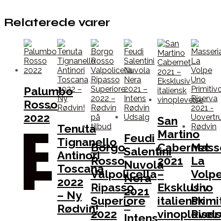
Relaterede varer
Palumbo
Rosso
2022
San
Tenuta
Martino
Feudi
Bedste
Tignanello
Borgo
Cabernet
Mass
Pris
Salentini
Antinori
Fundet
Rosso
2021
La
Nuvola
Toscana
hos
Valpolicella
–
Volp
Nera
Winther
2022
Ripasso
Eksklusiv
Uno
Vin
2021
– Ny
Superiore
italiensk
Primi
–
Rødvin!
2022
vinoplevel
Riser
Intens