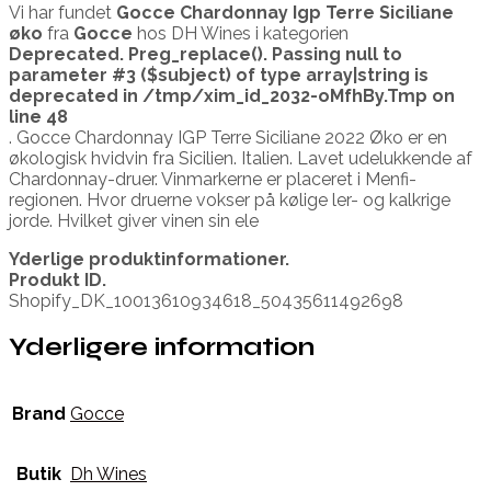
Vi har fundet
Gocce Chardonnay Igp Terre Siciliane
øko
fra
Gocce
hos DH Wines i kategorien
Deprecated
. Preg_replace(). Passing null to
parameter #3 ($subject) of type array|string is
deprecated in
/tmp/xim_id_2032-oMfhBy.Tmp
on
line
48
. Gocce Chardonnay IGP Terre Siciliane 2022 Øko er en
økologisk hvidvin fra Sicilien. Italien. Lavet udelukkende af
Chardonnay-druer. Vinmarkerne er placeret i Menfi-
regionen. Hvor druerne vokser på kølige ler- og kalkrige
jorde. Hvilket giver vinen sin ele
Yderlige produktinformationer.
Produkt ID.
Shopify_DK_10013610934618_50435611492698
Yderligere information
Brand
Gocce
Butik
Dh Wines