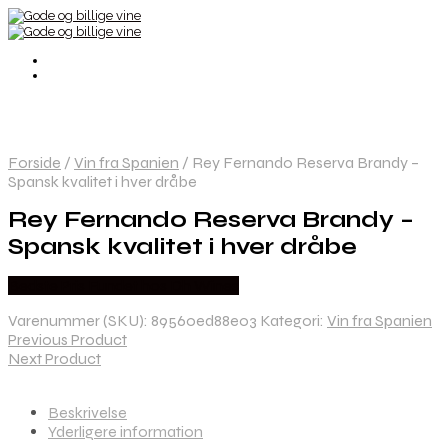
Forside
/
Vin fra Spanien
/
Rey Fernando Reserva Brandy –
Spansk kvalitet i hver dråbe
Rey Fernando Reserva Brandy –
Spansk kvalitet i hver dråbe
Bedste Pris Fundet hos Dh Wines
Varenummer (SKU):
89560ed88e03
Kategori:
Vin fra Spanien
Previous Product
Next Product
Beskrivelse
Yderligere information