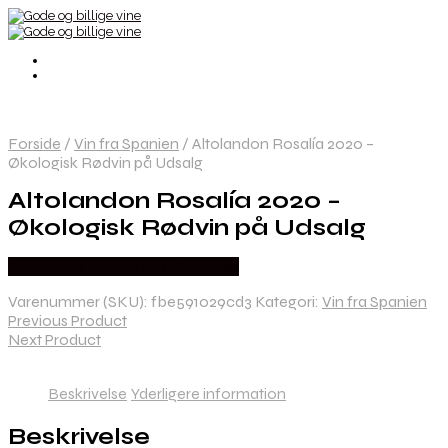
Forside
/
Vin fra Spanien
/
Altolandon Rosalía 2020 –
Økologisk Rødvin på Udsalg
Altolandon Rosalía 2020 –
Økologisk Rødvin på Udsalg
Bedste Pris Fundet hos Dh Wines
Varenummer (SKU):
fbe591029cd3
Kategori:
Vin fra Spanien
Previous Product
Next Product
Beskrivelse
Yderligere information
Beskrivelse