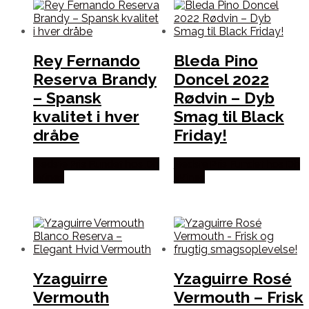
Rey Fernando
Bleda Pino
Reserva Brandy
Doncel 2022
– Spansk
Rødvin – Dyb
kvalitet i hver
Smag til Black
dråbe
Friday!
Bedste Pris Fundet hos Dh
Bedste Pris Fundet hos Dh
Wines
Wines
Yzaguirre
Yzaguirre Rosé
Vermouth
Vermouth – Frisk