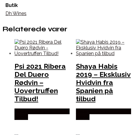
Butik
Dh Wines
Relaterede varer
Psi 2021 Ribera
Shaya Habis
Del Duero
2019 – Eksklusiv
Rødvin –
Hvidvin fra
Uovertruffen
Spanien på
Tilbud!
tilbud
Bedste Pris Fundet hos Dh
Bedste Pris Fundet hos Dh
Wines
Wines