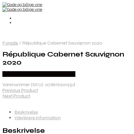
Forside
/
République Cabernet Sauvignon 2020
République Cabernet Sauvignon
2020
Bedste Pris Fundet hos Winther Vin
Varenummer (SKU):
a7d61b20195d
Previous Product
Next Product
Beskrivelse
Yderligere information
Beskrivelse