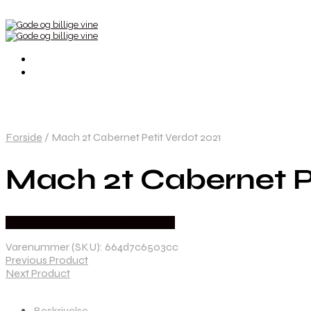
Forside
/
Mach 2t Cabernet Petit Verdot 2021
Mach 2t Cabernet Pe
Bedste Pris Fundet hos Winther Vin
Varenummer (SKU):
664d7c6503cc
Previous Product
Next Product
Beskrivelse