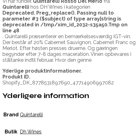
Vi har fundet
Quintarelli Rosso Del Merlo
fra
Quintarelli
hos DH Wines i kategorien
Deprecated
. Preg_replace(). Passing null to
parameter #3 ($subject) of type array|string is
deprecated in
/tmp/xim_id_2032-s35a50.Tmp
on
line
48
. Quintarelli præsenterer en bemærkelsesværdig IGT-vin.
Der består af 20% Cabernet Sauvignon. Cabernet Franc og
Merlot. Efter høsten presses druerne. Og gæringen
begynder efter 7-8 dages maceration. Vinen opbevares i
ståltanke indtil februar. Hvor den genne
Yderlige produktinformationer.
Produkt ID.
Shopify_DK_8778531897690_47714906997082
Yderligere information
Brand
Quintarelli
Butik
Dh Wines