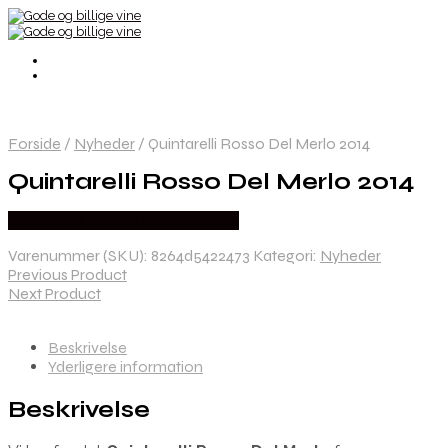
Forside
/
Nyheder
/
Quintarelli Rosso Del Merlo 2014
Quintarelli Rosso Del Merlo 2014
Bedste Pris Fundet hos Dh Wines
Varenummer (SKU):
8264d5422473
Kategori:
Nyheder
Previous Product
Next Product
Beskrivelse
Yderligere information
Beskrivelse