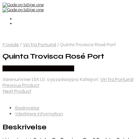
Forside
/
Vin fra Portugal
/
Quinta Trovisca Rosé Port
Quinta Trovisca Rosé Port
Bedste Pris Fundet hos Dh Wines
Varenummer (SKU):
03929daa3919
Kategori:
Vin fra Portugal
Previous Product
Next Product
Beskrivelse
Yderligere information
Beskrivelse