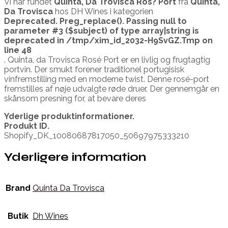
Vi har fundet
Quinta, Da Trovisca Ros? Port
fra
Quinta,
Da Trovisca
hos DH Wines i kategorien
Deprecated
. Preg_replace(). Passing null to
parameter #3 ($subject) of type array|string is
deprecated in
/tmp/xim_id_2032-H9SvGZ.Tmp
on
line
48
. Quinta, da Trovisca Rosé Port er en livlig og frugtagtig
portvin. Der smukt forener traditionel portugisisk
vinfremstilling med en moderne twist. Denne rosé-port
fremstilles af nøje udvalgte røde druer. Der gennemgår en
skånsom presning for, at bevare deres
Yderlige produktinformationer.
Produkt ID.
Shopify_DK_10080687817050_50697975333210
Yderligere information
Brand
Quinta Da Trovisca
Butik
Dh Wines