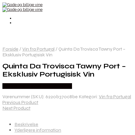
Forside
/
Vin fra Portugal
/
Quinta Da Trovisca Tawny Port –
Eksklusiv Portugisisk Vin
Quinta Da Trovisca Tawny Port –
Eksklusiv Portugisisk Vin
Bedste Pris Fundet hos Dh Wines
Varenummer (SKU):
6220b370c8be
Kategori:
Vin fra Portugal
Previous Product
Next Product
Beskrivelse
Yderligere information