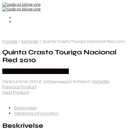
Forside
/
Nyheder
/
Quinta Crasto Touriga Nacional Red 2010
Quinta Crasto Touriga Nacional
Red 2010
Bedste Pris Fundet hos Dh Wines
Varenummer (SKU):
5d3e4104442c
Kategori:
Nyheder
Previous Product
Next Product
Beskrivelse
Yderligere information
Beskrivelse