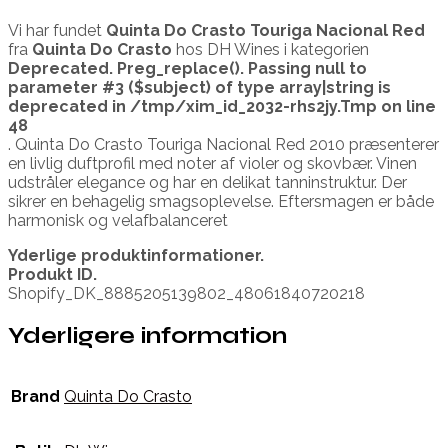
Vi har fundet
Quinta Do Crasto Touriga Nacional Red
fra
Quinta Do Crasto
hos DH Wines i kategorien
Deprecated
. Preg_replace(). Passing null to
parameter #3 ($subject) of type array|string is
deprecated in
/tmp/xim_id_2032-rhs2jy.Tmp
on line
48
. Quinta Do Crasto Touriga Nacional Red 2010 præsenterer
en livlig duftprofil med noter af violer og skovbær. Vinen
udstråler elegance og har en delikat tanninstruktur. Der
sikrer en behagelig smagsoplevelse. Eftersmagen er både
harmonisk og velafbalanceret
Yderlige produktinformationer.
Produkt ID.
Shopify_DK_8885205139802_48061840720218
Yderligere information
Brand
Quinta Do Crasto