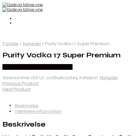
Forside
/
Nyheder
/
Purity Vodka 17 Super Premium
Purity Vodka 17 Super Premium
Bedste Pris Fundet hos Dh Wines
Varenummer (SKU):
0cdb98c226e5
Kategori:
Nyheder
Previous Product
Next Product
Beskrivelse
Yderligere information
Beskrivelse