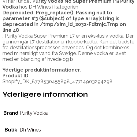
Vi har fundet
Purity Vodka No Super Premium
fra
Purity
Vodka
hos DH Wines i kategorien
Deprecated
. Preg_replace(). Passing null to
parameter #3 ($subject) of type array|string is
deprecated in
/tmp/xim_id_2032-Fdtmjc.Tmp
on
line
48
. Purity Vodka Super Premium 17 er en eksklusiv vodka. Der
gennemgår 17 destillationer i kobberkedler. Kun det bedste
fra destillationsprocessen anvendes. Og det kombineres
med mineralrigt vand fra Sverige. Denne vodka er lavet
med en blanding af hvede og b
Yderlige produktinformationer.
Produkt ID.
Shopify_DK_8778530455898_47714903294298
Yderligere information
Brand
Purity Vodka
Butik
Dh Wines