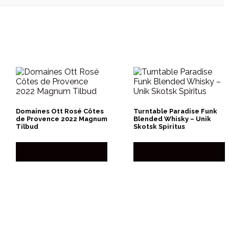
Domaines Ott Rosé Côtes
Turntable Paradise Funk
de Provence 2022 Magnum
Blended Whisky – Unik
Tilbud
Skotsk Spiritus
Bedste Pris Fundet hos
Bedste Pris Fundet hos
Dh Wines
Dh Wines