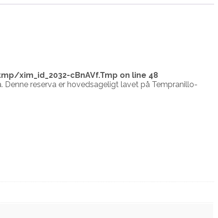
tmp/xim_id_2032-cBnAVf.Tmp
on line
48
ta. Denne reserva er hovedsageligt lavet på Tempranillo-