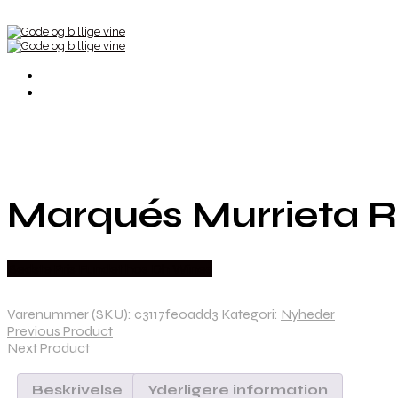
Marqués Murrieta R
Bedste Pris Fundet hos Dh Wines
Varenummer (SKU):
c3117fe0add3
Kategori:
Nyheder
Previous Product
Next Product
Beskrivelse
Yderligere information