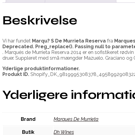
Beskrivelse
Vi har fundet
Marqu? S De Murrieta Reserva
fra
Marques
Deprecated
. Preg_replace(). Passing null to paramet
. Marqués de Murrieta Reserva 2014 er en sofistikeret rødvi
druer. Suppleret med små mængder Mazuelo. Graciano og 
Yderlige produktinformationer.
Produkt ID.
Shopify_DK_9819995308378_495899290832
Yderligere informat
Brand
Marques De Murrieta
Butik
Dh Wines