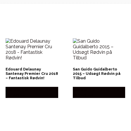
Edouard Delaunay
San Guido Guidalberto
Santenay Premier Cru 2018
2015 – Udsøgt Rødvin på
– Fantastisk Rødvin!
Tilbud
Bedste Pris Fundet hos
Bedste Pris Fundet hos
Dh Wines
Dh Wines