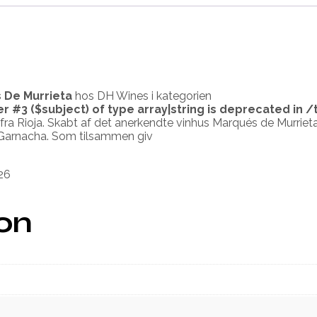
 De Murrieta
hos DH Wines i kategorien
er #3 ($subject) of type array|string is deprecated in
/
n fra Rioja. Skabt af det anerkendte vinhus Marqués de Murrie
Garnacha. Som tilsammen giv
26
ion