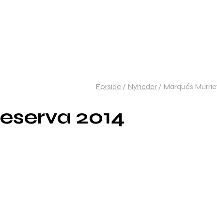
Forside
/
Nyheder
/
Marqués Murrie
eserva 2014