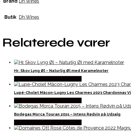
Brand
Dh Wines
Butik
Dh Wines
Relaterede varer
Hr. Skov Lyng Øl – Naturlig Øl med Karamelnoter
Bedste Pris Fundet hos Dh Wines
Lupé-Cholet Mâcon-Lugny Les Charmes 2023 Chardonnay V
Bedste Pris Fundet hos Dh Wines
Bodegas Morca Touran 2015 – Intens Rødvin på Udsalg
Bedste Pris Fundet hos Dh Wines