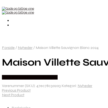
Forside
/
Nyheder
/
Maison Villette Sauvignon Blanc 2024
Maison Villette Sau
Bedste Pris Fundet hos Dh Wines
Varenummer (SKU):
47ec78c3a2a3
Kategori:
Nyheder
Previous Product
Next Product
Beskrivelse