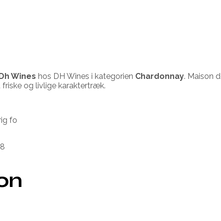
Dh Wines
hos DH Wines i kategorien
Chardonnay
. Maison d
friske og livlige karaktertræk.
rig fo
18
ion