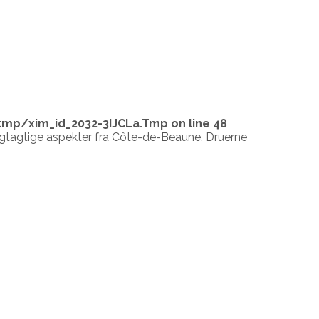
tmp/xim_id_2032-3IJCLa.Tmp
on line
48
ugtagtige aspekter fra Côte-de-Beaune. Druerne