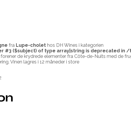
gne
fra
Lupe-cholet
hos DH Wines i kategorien
er #3 ($subject) of type array|string is deprecated in
/
 forener de krydrede elementer fra Côte-de-Nuits med de fr
ng. Vinen lagres i 12 måneder i store
2
ion