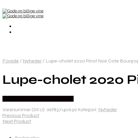
Forside
/
Nyheder
/
Lupe-cholet 2020 Pinot Noir Cote Bourgo
Lupe-cholet 2020 P
Bedste Pris Fundet hos Dh Wines
Varenummer (SKU):
a6f83714063a
Kategori:
Nyheder
Previous Product
Next Product
Beskrivelse