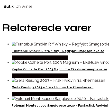
Butik
Dh Wines
Relaterede varer
Turntable Smokin Riff Whisky – Røgfyldt Smagsoplevelse
Bedste Pris Fundet hos Dh Wines
Kopke Colheita Port 2003 Magnum – Eksklusiv vinoplevelse
Bedste Pris Fundet hos Dh Wines
Geils Riesling 2023 – Frisk Hvidvin fra Rheinhessen
Bedste Pris Fundet hos Dh Wines
Folonari Montecucco Sangiovese 2020 – Fantastisk Rødvin!