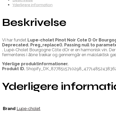
Yderligere information
Beskrivelse
Vi har fundet
Lupe-cholet Pinot Noir Cote D Or Bourgo
Deprecated
. Preg_replace(). Passing null to paramet
. Lupé-Cholet Bourgogne Côte dOr er en harmonisk vin. Der
fermenteres i åbne trækar og gennemgår en malolaktisk gæri
Yderlige produktinformationer.
Produkt ID.
Shopify_DK_8778515710298_4771485243836
Yderligere informat
Brand
Lupe-cholet