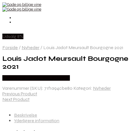
Udsalg 8%
Forside
/
Nyheder
/
Louis Jadot Meursault Bourgogne 2021
Louis Jadot Meursault Bourgogne
2021
Bedste Pris Fundet hos Dh Wines
Varenummer (SKU):
71f1a94cbe80
Kategori:
Nyheder
Previous Product
Next Product
Beskrivelse
Yderligere information