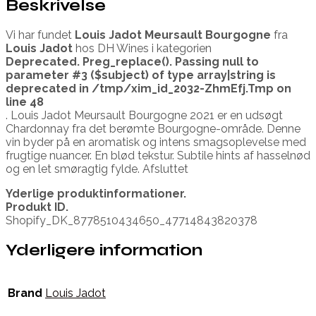
Beskrivelse
Vi har fundet
Louis Jadot Meursault Bourgogne
fra
Louis Jadot
hos DH Wines i kategorien
Deprecated
. Preg_replace(). Passing null to
parameter #3 ($subject) of type array|string is
deprecated in
/tmp/xim_id_2032-ZhmEfj.Tmp
on
line
48
. Louis Jadot Meursault Bourgogne 2021 er en udsøgt
Chardonnay fra det berømte Bourgogne-område. Denne
vin byder på en aromatisk og intens smagsoplevelse med
frugtige nuancer. En blød tekstur. Subtile hints af hasselnød
og en let smøragtig fylde. Afsluttet
Yderlige produktinformationer.
Produkt ID.
Shopify_DK_8778510434650_47714843820378
Yderligere information
Brand
Louis Jadot