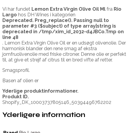
Vi har fundet
Lemon Extra Virgin Olive Oil Ml
fra
Rio
Largo
hos DH Wines i kategorien
Deprecated
. Preg_replace(). Passing null to
parameter #3 ($subject) of type array|string is
deprecated in
/tmp/xim_id_2032-d4JBCo.Tmp
on
line
48
. Lemon Extra Virgin Olive Oil er en udsøgt olivenolie. Der
harmonisk blander den rene smag af ekstra
jomfruolivenolie med friske citroner. Denne olie er perfekt
til, at give et strejf af citrus til en bred vifte af retter.
Smagsprofil.
Basen af olien er
Yderlige produktinformationer.
Produkt ID.
Shopify_DK_10003737805146_50394496762202
Yderligere information
Brand
Rio Largo