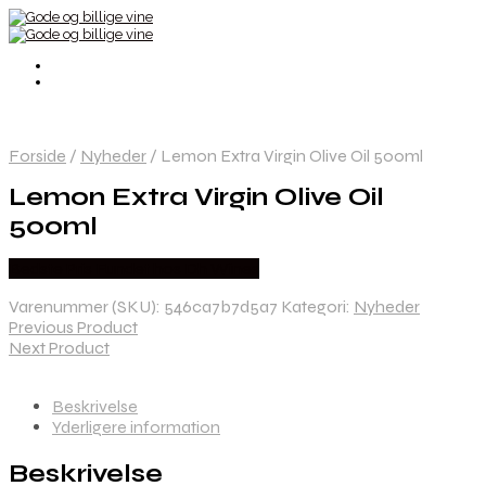
Forside
/
Nyheder
/
Lemon Extra Virgin Olive Oil 500ml
Lemon Extra Virgin Olive Oil
500ml
Bedste Pris Fundet hos Dh Wines
Varenummer (SKU):
546ca7b7d5a7
Kategori:
Nyheder
Previous Product
Next Product
Beskrivelse
Yderligere information
Beskrivelse