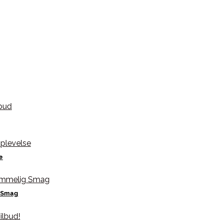
e
g Smag