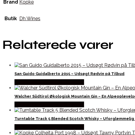
Brand
Kopke
Butik
Dh Wines
Relaterede varer
San Guido Guidalberto 2015 – Udsøgt Rødvin på Tilbud
Bedste Pris Fundet hos Dh Wines
Walcher Südtirol Økologisk Mountain Gin – En Alpeoplevels
Bedste Pris Fundet hos Dh Wines
Turntable Track 5 Blended Scotch Whisky – Uforglemmeli
Bedste Pris Fundet hos Dh Wines