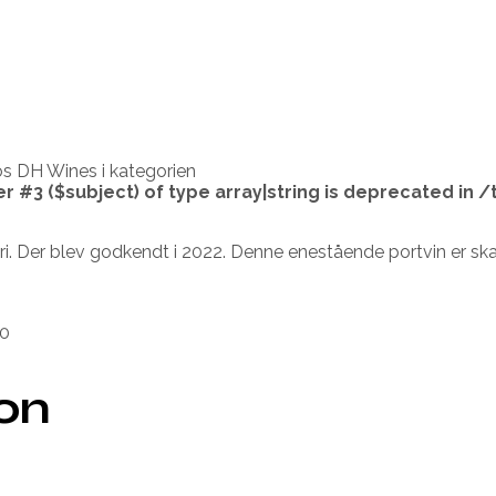
s DH Wines i kategorien
er #3 ($subject) of type array|string is deprecated in
/
. Der blev godkendt i 2022. Denne enestående portvin er sk
0
ion