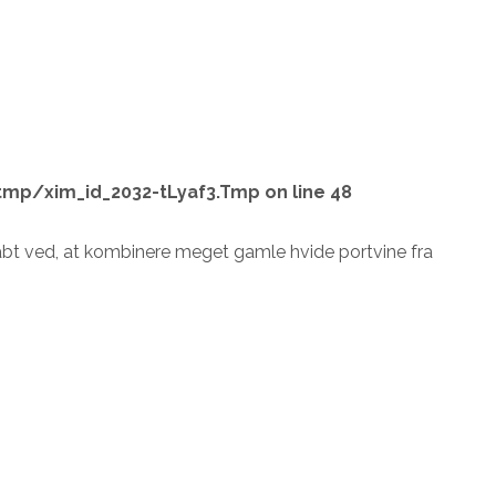
tmp/xim_id_2032-tLyaf3.Tmp
on line
48
abt ved, at kombinere meget gamle hvide portvine fra