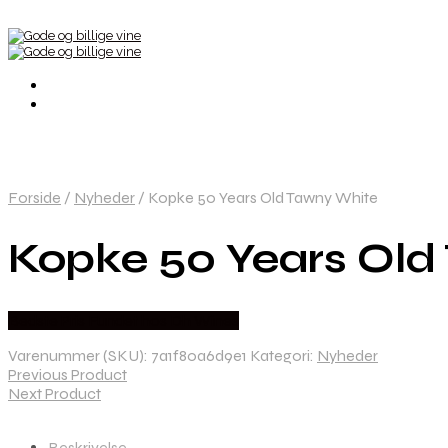
Forside
/
Nyheder
/
Kopke 50 Years Old Tawny White
Kopke 50 Years Old
Bedste Pris Fundet hos Dh Wines
Varenummer (SKU):
7a1f80a6d9e1
Kategori:
Nyheder
Previous Product
Next Product
Beskrivelse