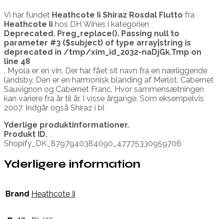
Vi har fundet
Heathcote Ii Shiraz Rosdal Flutto
fra
Heathcote Ii
hos DH Wines i kategorien
Deprecated
. Preg_replace(). Passing null to
parameter #3 ($subject) of type array|string is
deprecated in
/tmp/xim_id_2032-naDjGk.Tmp
on
line
48
. Myola er en vin. Der har fået sit navn fra en nærliggende
landsby. Den er en harmonisk blanding af Merlot. Cabernet
Sauvignon og Cabernet Franc. Hvor sammensætningen
kan variere fra år til år. I visse årgange. Som eksempelvis
2007. Indgår også Shiraz i bl
Yderlige produktinformationer.
Produkt ID.
Shopify_DK_8797940384090_47775330959706
Yderligere information
Brand
Heathcote Ii