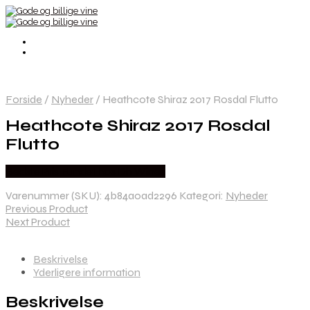
Forside
/
Nyheder
/
Heathcote Shiraz 2017 Rosdal Flutto
Heathcote Shiraz 2017 Rosdal
Flutto
Bedste Pris Fundet hos Dh Wines
Varenummer (SKU):
4b84a0ad2296
Kategori:
Nyheder
Previous Product
Next Product
Beskrivelse
Yderligere information
Beskrivelse