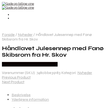
Forside
/
Nyheder
/
Håndlavet Julesennep med Fanø
Skibsrom fra Hr. Skov
Håndlavet Julesennep med Fanø
Skibsrom fra Hr. Skov
Bedste Pris Fundet hos Dh Wines
Varenummer (SKU):
7480bbe39183
Kategori:
Nyheder
Previous Product
Next Product
Beskrivelse
Yderligere information