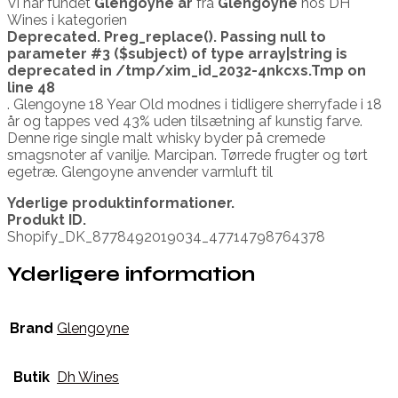
Vi har fundet
Glengoyne år
fra
Glengoyne
hos DH
Wines i kategorien
Deprecated
. Preg_replace(). Passing null to
parameter #3 ($subject) of type array|string is
deprecated in
/tmp/xim_id_2032-4nkcxs.Tmp
on
line
48
. Glengoyne 18 Year Old modnes i tidligere sherryfade i 18
år og tappes ved 43% uden tilsætning af kunstig farve.
Denne rige single malt whisky byder på cremede
smagsnoter af vanilje. Marcipan. Tørrede frugter og tørt
egetræ. Glengoyne anvender varmluft til
Yderlige produktinformationer.
Produkt ID.
Shopify_DK_8778492019034_47714798764378
Yderligere information
Brand
Glengoyne
Butik
Dh Wines