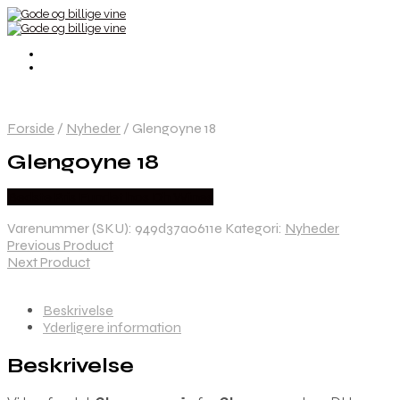
Forside
/
Nyheder
/
Glengoyne 18
Glengoyne 18
Bedste Pris Fundet hos Dh Wines
Varenummer (SKU):
949d37a0611e
Kategori:
Nyheder
Previous Product
Next Product
Beskrivelse
Yderligere information
Beskrivelse