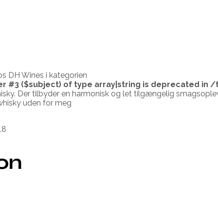
s DH Wines i kategorien
er #3 ($subject) of type array|string is deprecated in
/
hisky. Der tilbyder en harmonisk og let tilgængelig smagsoplev
whisky uden for meg
18
ion