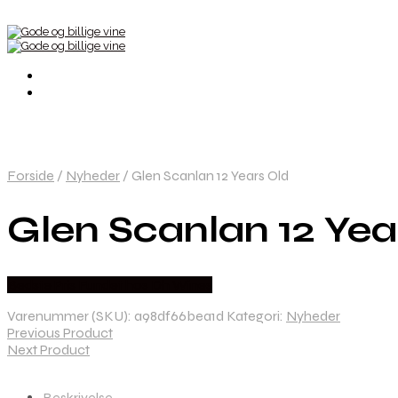
Forside
/
Nyheder
/
Glen Scanlan 12 Years Old
Glen Scanlan 12 Yea
Bedste Pris Fundet hos Dh Wines
Varenummer (SKU):
a98df66bea1d
Kategori:
Nyheder
Previous Product
Next Product
Beskrivelse