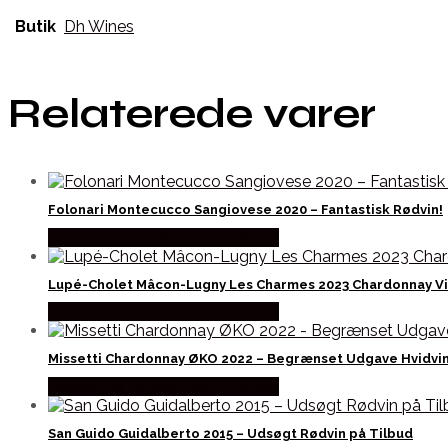
Butik
Dh Wines
Relaterede varer
Folonari Montecucco Sangiovese 2020 – Fantastisk Rødvin!
Bedste Pris Fundet hos Dh Wines
Lupé-Cholet Mâcon-Lugny Les Charmes 2023 Chardonnay V
Bedste Pris Fundet hos Dh Wines
Missetti Chardonnay ØKO 2022 – Begrænset Udgave Hvidvi
Bedste Pris Fundet hos Dh Wines
San Guido Guidalberto 2015 – Udsøgt Rødvin på Tilbud