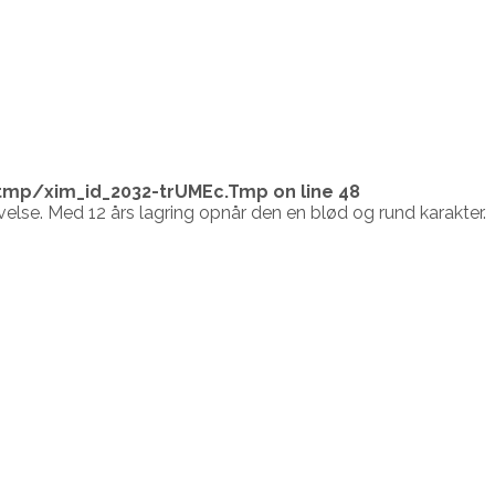
tmp/xim_id_2032-trUMEc.Tmp
on line
48
else. Med 12 års lagring opnår den en blød og rund karakter.