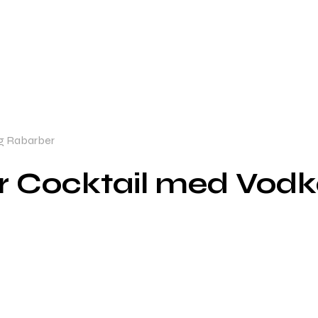
og Rabarber
er Cocktail med Vod