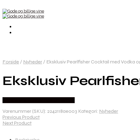
Forside
/
Nyheder
/
Eksklusiv Pearlfisher Cocktail med Vodka 
Eksklusiv Pearlfish
Bedste Pris Fundet hos Dh Wines
Varenummer (SKU):
2242118ae003
Kategori:
Nyheder
Previous Product
Next Product
Beskrivelse