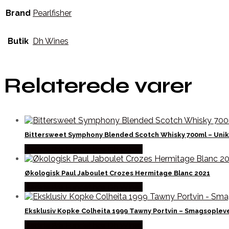
Brand
Pearlfisher
Butik
Dh Wines
Relaterede varer
Bittersweet Symphony Blended Scotch Whisky 700ml – Unik
Bedste Pris Fundet hos Dh Wines
Økologisk Paul Jaboulet Crozes Hermitage Blanc 2021
Bedste Pris Fundet hos Dh Wines
Eksklusiv Kopke Colheita 1999 Tawny Portvin – Smagsoplev
Bedste Pris Fundet hos Dh Wines