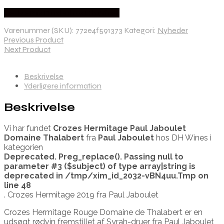
Bedste Pris Fundet hos Dh Wines
Varenummer (SKU):
772e4f591373
Kategori:
Nyheder
Previous Product
Next Product
Beskrivelse
Yderligere information
Beskrivelse
Vi har fundet
Crozes Hermitage Paul Jaboulet
Domaine Thalabert
fra
Paul Jaboulet
hos DH Wines i
kategorien
Deprecated
. Preg_replace(). Passing null to
parameter #3 ($subject) of type array|string is
deprecated in
/tmp/xim_id_2032-vBN4uu.Tmp
on
line
48
. Crozes Hermitage 2019 fra Paul Jaboulet
Crozes Hermitage Rouge Domaine de Thalabert er en
udsøgt rødvin fremstillet af Syrah-druer fra Paul Jaboulet