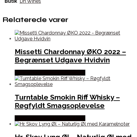
Butik
Dh Wines
Relaterede varer
Missetti Chardonnay ØKO 2022 –
Begrænset Udgave Hvidvin
Bedste Pris Fundet hos Dh Wines
Turntable Smokin Riff Whisky –
Røgfyldt Smagsoplevelse
Bedste Pris Fundet hos Dh Wines
Hr. Skov Lyng Øl – Naturlig Øl med