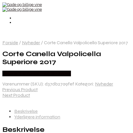
Forside
/
Nyheder
/
Corte Canella Valpolicella Superiore 2017
Corte Canella Valpolicella
Superiore 2017
Bedste Pris Fundet hos Dh Wines
Varenummer (SKU):
d37db27a9fef
Kategori:
Nyheder
Previous Product
Next Product
Beskrivelse
Yderligere information
Beskrivelse