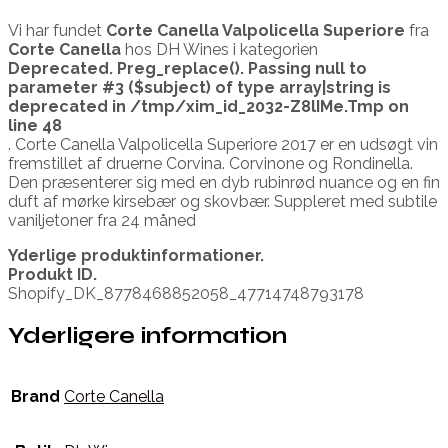
Vi har fundet
Corte Canella Valpolicella Superiore
fra
Corte Canella
hos DH Wines i kategorien
Deprecated
. Preg_replace(). Passing null to
parameter #3 ($subject) of type array|string is
deprecated in
/tmp/xim_id_2032-Z8lIMe.Tmp
on
line
48
. Corte Canella Valpolicella Superiore 2017 er en udsøgt vin
fremstillet af druerne Corvina. Corvinone og Rondinella.
Den præsenterer sig med en dyb rubinrød nuance og en fin
duft af mørke kirsebær og skovbær. Suppleret med subtile
vaniljetoner fra 24 måned
Yderlige produktinformationer.
Produkt ID.
Shopify_DK_8778468852058_47714748793178
Yderligere information
Brand
Corte Canella