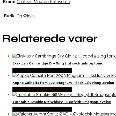
Brand
Château Mouton Rothschild
Butik
Dh Wines
Relaterede varer
Eksklusiv Cambridge Dry Gin 42 til cocktails og tonic
Bedste Pris Fundet hos Dh Wines
Kopke Colheita Port 2003 Magnum – Eksklusiv vinoplevelse
Bedste Pris Fundet hos Dh Wines
Turntable Smokin Riff Whisky – Røgfyldt Smagsoplevelse
Bedste Pris Fundet hos Dh Wines