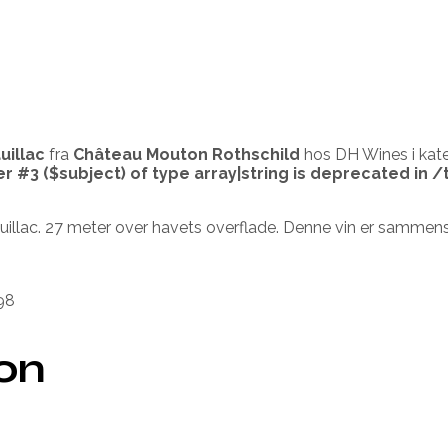
uillac
fra
Château Mouton Rothschild
hos DH Wines i kat
er #3 ($subject) of type array|string is deprecated in
/
auillac. 27 meter over havets overflade. Denne vin er samme
98
ion