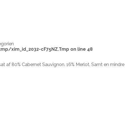
egorien
tmp/xim_id_2032-cF75NZ.Tmp
on line
48
nsat af 80% Cabernet Sauvignon. 16% Merlot. Samt en mindre