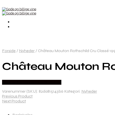
Forside
/
Nyheder
/
Château Mouton Rothschild Cru Classé 199
Château Mouton Rot
Bedste Pris Fundet hos Dh Wines
Varenummer (SKU):
82da815143b6
Kategori:
Nyheder
Previous Product
Next Product
Beskrivelse