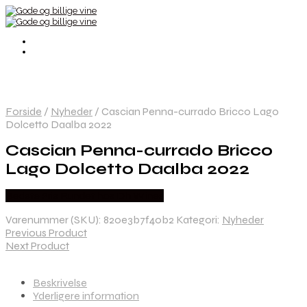
Forside
/
Nyheder
/
Cascian Penna-currado Bricco Lago
Dolcetto Daalba 2022
Cascian Penna-currado Bricco
Lago Dolcetto Daalba 2022
Bedste Pris Fundet hos Dh Wines
Varenummer (SKU):
820e3b7f40b2
Kategori:
Nyheder
Previous Product
Next Product
Beskrivelse
Yderligere information