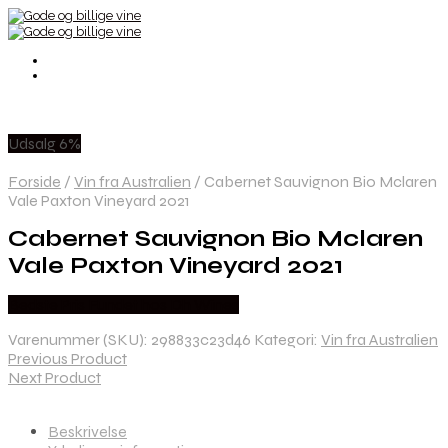
Udsalg 6%
Forside
/
Vin fra Australien
/
Cabernet Sauvignon Bio Mclaren
Vale Paxton Vineyard 2021
Cabernet Sauvignon Bio Mclaren
Vale Paxton Vineyard 2021
Bedste Pris Fundet hos Dh Wines
Varenummer (SKU):
298833c23d46
Kategori:
Vin fra Australien
Previous Product
Next Product
Beskrivelse