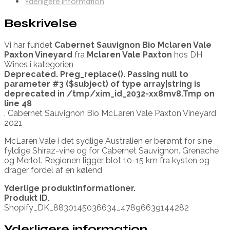
Yderligere information
Beskrivelse
Vi har fundet
Cabernet Sauvignon Bio Mclaren Vale
Paxton Vineyard
fra
Mclaren Vale Paxton
hos DH
Wines i kategorien
Deprecated
. Preg_replace(). Passing null to
parameter #3 ($subject) of type array|string is
deprecated in
/tmp/xim_id_2032-xx8mv8.Tmp
on
line
48
. Cabernet Sauvignon Bio McLaren Vale Paxton Vineyard
2021
McLaren Vale i det sydlige Australien er berømt for sine
fyldige Shiraz-vine og for Cabernet Sauvignon. Grenache
og Merlot. Regionen ligger blot 10-15 km fra kysten og
drager fordel af en kølend
Yderlige produktinformationer.
Produkt ID.
Shopify_DK_8830145036634_47896639144282
Yderligere information