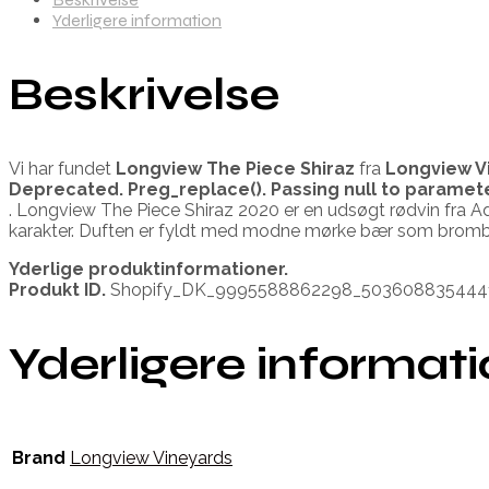
Yderligere information
Beskrivelse
Vi har fundet
Longview The Piece Shiraz
fra
Longview V
Deprecated
. Preg_replace(). Passing null to paramet
. Longview The Piece Shiraz 2020 er en udsøgt rødvin fra Ad
karakter. Duften er fyldt med modne mørke bær som bromb
Yderlige produktinformationer.
Produkt ID.
Shopify_DK_9995588862298_503608835444
Yderligere informat
Brand
Longview Vineyards