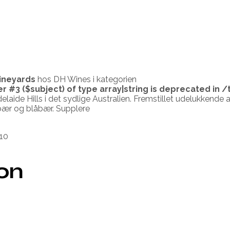
ineyards
hos DH Wines i kategorien
er #3 ($subject) of type array|string is deprecated in
/
elaide Hills i det sydlige Australien. Fremstillet udelukkend
ær og blåbær. Supplere
10
ion