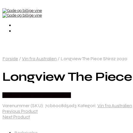
Forside
/
Vin fra Australien
/
Longview The Piece Shiraz 2020
Longview The Piece
Bedste Pris Fundet hos Dh Wines
Varenummer (SKU):
7cb60c8d5ad3
Kategori:
Vin fra Australien
Previous Product
Next Product
Beskrivelse