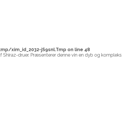
tmp/xim_id_2032-jS9snl.Tmp
on line
48
e af Shiraz-druer. Præsenterer denne vin en dyb og kompleks