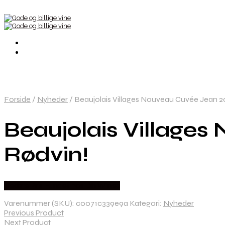
Forside
/
Nyheder
/
Beaujolais Villages Nouveau Cuvée Jean 20
Beaujolais Villages
Rødvin!
Bedste Pris Fundet hos Dh Wines
Varenummer (SKU):
c0071c339e9a
Kategori:
Nyheder
Previous Product
Next Product