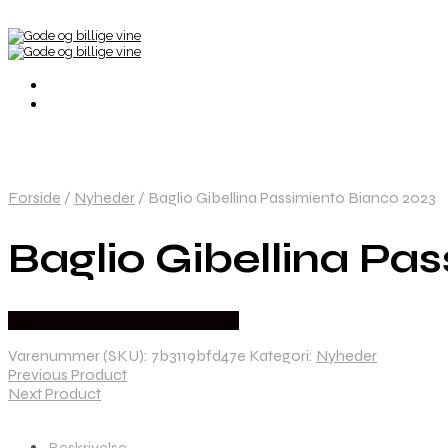
Forside
/
Nyheder
/
Baglio Gibellina Passimiento Bianco 2023
Baglio Gibellina Pa
Bedste Pris Fundet hos Dh Wines
Varenummer (SKU):
7b3119bfd47e
Kategori:
Nyheder
Previous Product
Next Product
Beskrivelse