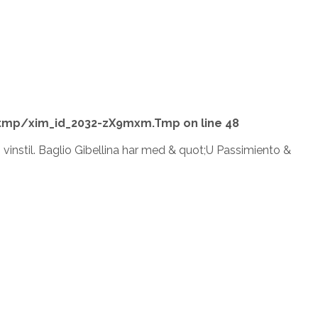
tmp/xim_id_2032-zX9mxm.Tmp
on line
48
 vinstil. Baglio Gibellina har med & quot;U Passimiento &