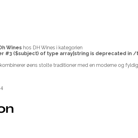
Dh Wines
hos DH Wines i kategorien
er #3 ($subject) of type array|string is deprecated in
/
r kombinerer øens stolte traditioner med en moderne og fyldig
34
ion