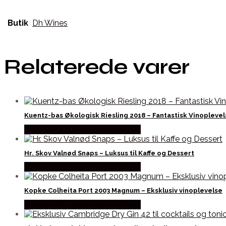
Butik
Dh Wines
Relaterede varer
Kuentz-bas Økologisk Riesling 2018 – Fantastisk Vinoplevel
Bedste Pris Fundet hos Dh Wines
Hr. Skov Valnød Snaps – Luksus til Kaffe og Dessert
Bedste Pris Fundet hos Dh Wines
Kopke Colheita Port 2003 Magnum – Eksklusiv vinoplevelse
Bedste Pris Fundet hos Dh Wines