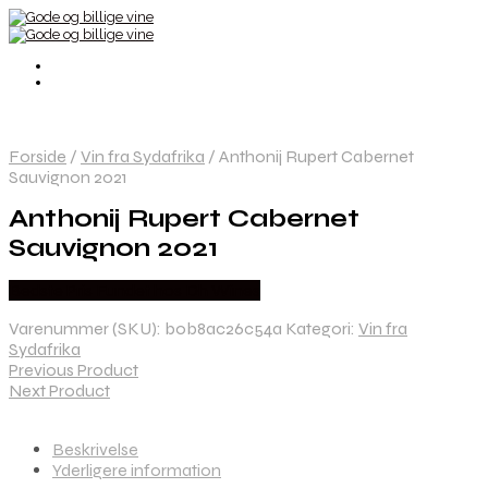
Forside
/
Vin fra Sydafrika
/
Anthonij Rupert Cabernet
Sauvignon 2021
Anthonij Rupert Cabernet
Sauvignon 2021
Bedste Pris Fundet hos Dh Wines
Varenummer (SKU):
b0b8ac26c54a
Kategori:
Vin fra
Sydafrika
Previous Product
Next Product
Beskrivelse
Yderligere information