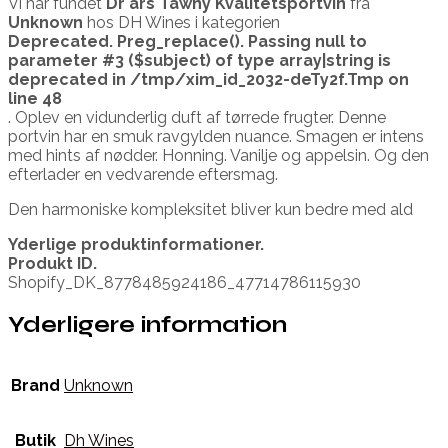
Vi har fundet
Dr års Tawny Kvalitetsportvin
fra
Unknown
hos DH Wines i kategorien
Deprecated
. Preg_replace(). Passing null to
parameter #3 ($subject) of type array|string is
deprecated in
/tmp/xim_id_2032-deTy2f.Tmp
on
line
48
. Oplev en vidunderlig duft af tørrede frugter. Denne
portvin har en smuk ravgylden nuance. Smagen er intens
med hints af nødder. Honning. Vanilje og appelsin. Og den
efterlader en vedvarende eftersmag.
Den harmoniske kompleksitet bliver kun bedre med ald
Yderlige produktinformationer.
Produkt ID.
Shopify_DK_8778485924186_47714786115930
Yderligere information
Brand
Unknown
Butik
Dh Wines