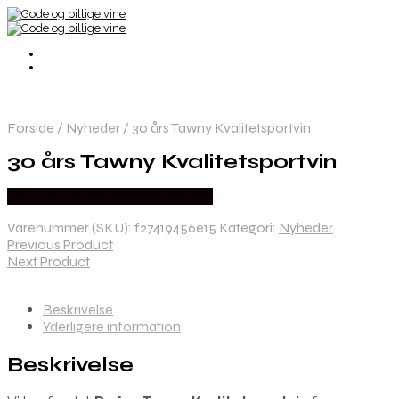
Forside
/
Nyheder
/
30 års Tawny Kvalitetsportvin
30 års Tawny Kvalitetsportvin
Bedste Pris Fundet hos Dh Wines
Varenummer (SKU):
f27419456e15
Kategori:
Nyheder
Previous Product
Next Product
Beskrivelse
Yderligere information
Beskrivelse