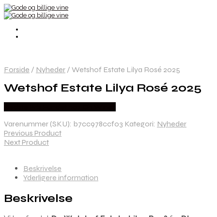
Forside
/
Nyheder
/
Wetshof Estate Lilya Rosé 2025
Wetshof Estate Lilya Rosé 2025
Bedste Pris Fundet hos Dh Wines
Varenummer (SKU):
b7cc978ccf03
Kategori:
Nyheder
Previous Product
Next Product
Beskrivelse
Yderligere information
Beskrivelse