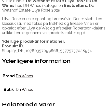
Vi har fundet
De Wetshof Estate Lilya Ros?
fra
Dh
Wines
hos DH Wines i kategorien
Bestsellers
. De
Wetshof Estate Lilya Rosé 2025
Lilya Rosé er en elegant og tør rosévin. Der er skabt i en
klassisk stil med fokus på friskhed og finesse. Vinen er
opkaldt efter Lilya de Wet og afspejler Robertson-dalens
unikke terroir gennem sin sprøde karakter og d
Yderlige produktinformationer.
Produkt ID.
Shopify_DK_10780357099866_53775737028954
Yderligere information
Brand
Dh Wines
Butik
Dh Wines
Relaterede varer